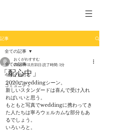
記事
全ての記事
おくがわすすむ
全ての記事
2020年11月21日
読了時間: 1分
「配心中」
今すぐ始める
2020のweddingシーン。
コミュニティ
新しいスタンダードは喜んで受け入れ
ればいいと思う。
もともと写真でweddingに携わってき
た人たちは寧ろウェルカムな部分もあ
るでしょう。
いろいろと。