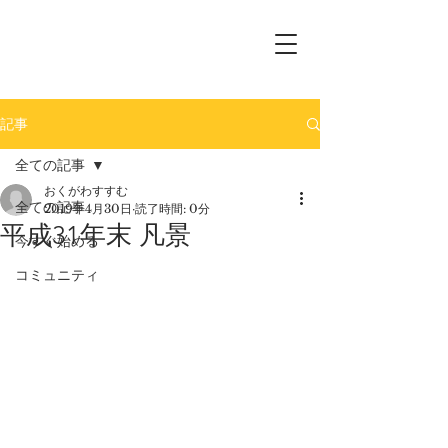
記事
全ての記事
おくがわすすむ
全ての記事
2019年4月30日
読了時間: 0分
平成31年末 凡景
今すぐ始める
コミュニティ