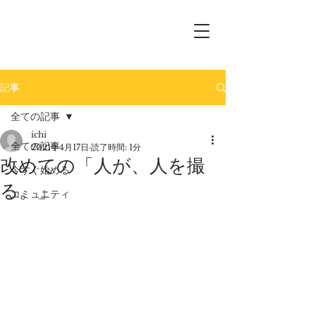
記事
全ての記事
ichi
全ての記事
2021年4月17日
読了時間: 1分
改めての「人が、人を撮
今すぐ始める
る。」
コミュニティ