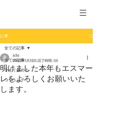
記事
全ての記事
ichi
全ての記事
2022年1月12日
読了時間: 1分
明けました本年もエスマー
今すぐ始める
レをよろしくお願いいた
コミュニティ
します。