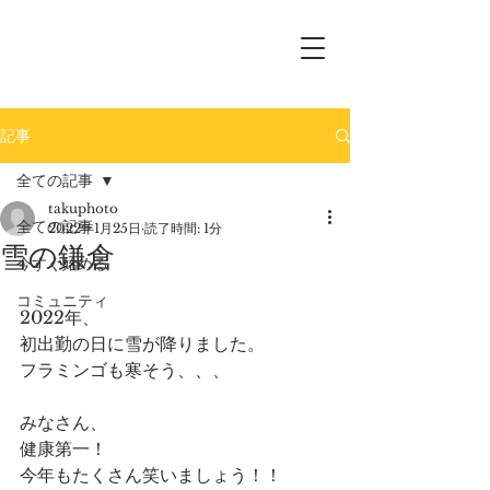
記事
全ての記事
takuphoto
全ての記事
2022年1月25日
読了時間: 1分
雪の鎌倉
今すぐ始める
コミュニティ
2022年、
初出勤の日に雪が降りました。
フラミンゴも寒そう、、、
みなさん、
健康第一！
今年もたくさん笑いましょう！！